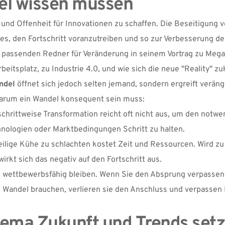
el wissen müssen
g und Offenheit für Innovationen zu schaffen. Die Beseitigung v
s, den Fortschritt voranzutreiben und so zur Verbesserung der
m passenden Redner für Veränderung in seinem Vortrag zu Mega
itsplatz, zu Industrie 4.0, und wie sich die neue "Reality" zu
ndel
 öffnet sich jedoch selten jemand, sondern ergreift verängs
warum ein Wandel konsequent sein muss:
schrittweise Transformation reicht oft nicht aus, um den notwe
hnologien oder Marktbedingungen Schritt zu halten.
eilige Kühe zu schlachten kostet Zeit und Ressourcen. Wird zu
kt sich das negativ auf den Fortschritt aus.
 wettbewerbsfähig bleiben. Wenn Sie den Absprung verpassen o
andel brauchen, verlieren sie den Anschluss und verpassen 
ma Zukunft und Trends setzt 