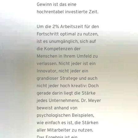
Gewinn ist das eine 
hochrentabel investierte Zeit.
Um die 2% Arbeitszeit für den 
Fortschritt optimal zu nutzen, 
ist es unumgänglich, sich auf 
die Kompetenzen der 
Menschen in Ihrem Umfeld zu 
verlassen. Nicht jeder ist ein 
Innovator, nicht jeder ein 
grandioser Stratege und auch 
nicht jeder hoch kreativ: Doch 
gerade darin liegt die Stärke 
jedes Unternehmens. Dr. Meyer 
beweist anhand von 
psychologischen Beispielen, 
wie einfach es ist, die Stärken 
aller Mitarbeiter zu nutzen. 
Das Ergebnis ist ein 